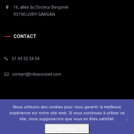
16, allée du Docteur Bergonié
93190 LIVRY GARGAN
CONTACT
01 43 32 34 54
contact@mbaconseil.com
Nous utilisons des cookies pour vous garantir la meilleure
expérience sur notre site web. Si vous continuez à utiliser ce
site, nous supposerons que vous en êtes satisfait.
© 2019 Audipros. Tous les droits sont réservés |
Accepter